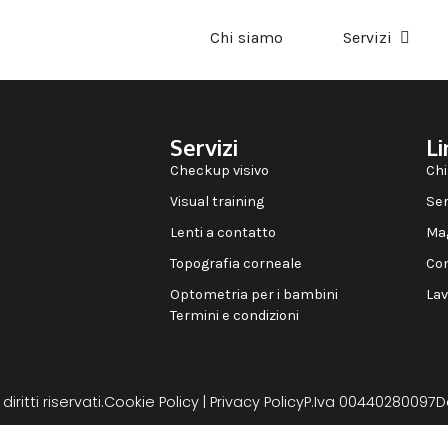
Chi siamo
Servizi
Servizi
Li
Checkup visivo
Chi
Visual training
Ser
Lenti a contatto
Ma
Topografia corneale
Con
Optometria per i bambini
Lav
Termini e condizioni
iritti riservati.
Cookie Policy
|
Privacy Policy
P.Iva 00440280097
D