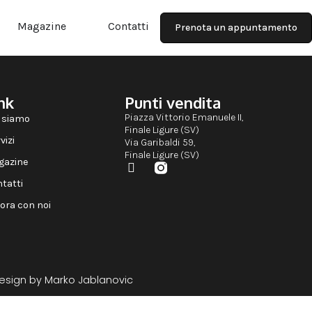
Magazine
Contatti
Prenota un appuntamento
nk
Punti vendita
Piazza Vittorio Emanuele II,
 siamo
Finale Ligure (SV)
vizi
Via Garibaldi 59,
Finale Ligure (SV)
gazine
tatti
ora con noi
esign by
Marko Jablanovic