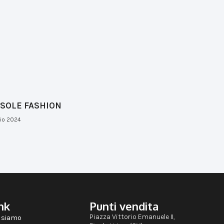
 SOLE FASHION
lio 2024
nk
Punti vendita
Piazza Vittorio Emanuele II,
 siamo